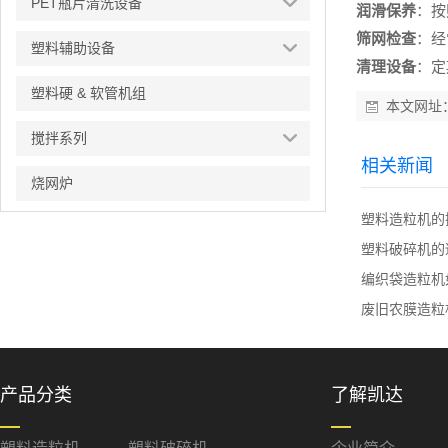
PET瓶片清洗设备
润滑保养
：按
筛网检查
：经
塑料辅助设备
清理设备
：定
塑料硬 & 软管机组
本文网址
搅拌系列
相关新闻
烧网炉
塑料造粒机的
塑料破碎机的
编织袋造粒机
废旧农膜造粒
产品分类
了解凯达