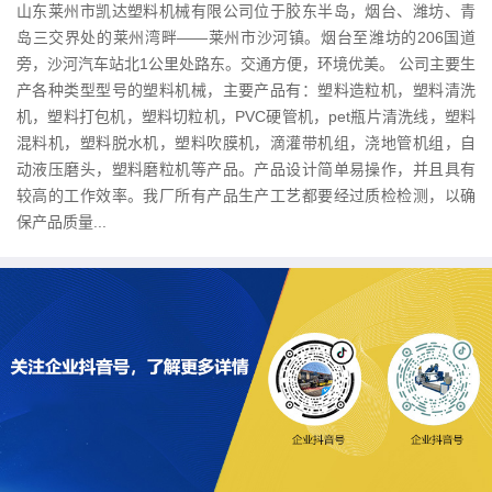
山东莱州市凯达塑料机械有限公司位于胶东半岛，烟台、潍坊、青
岛三交界处的莱州湾畔——莱州市沙河镇。烟台至潍坊的206国道
旁，沙河汽车站北1公里处路东。交通方便，环境优美。 公司主要生
产各种类型型号的塑料机械，主要产品有：塑料造粒机，塑料清洗
机，塑料打包机，塑料切粒机，PVC硬管机，pet瓶片清洗线，塑料
混料机，塑料脱水机，塑料吹膜机，滴灌带机组，浇地管机组，自
动液压磨头，塑料磨粒机等产品。产品设计简单易操作，并且具有
较高的工作效率。我厂所有产品生产工艺都要经过质检检测，以确
保产品质量...